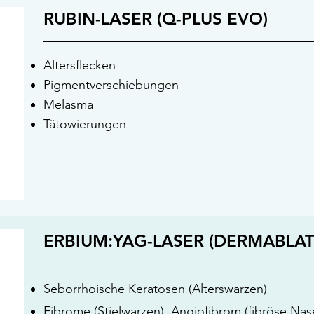
RUBIN-LASER (Q-PLUS EVO)
Altersflecken
Pigmentverschiebungen
Melasma
Tätowierungen
ERBIUM:YAG-LASER (DERMABLAT
Seborrhoische Keratosen (Alterswarzen)
Fibrome (Stielwarzen), Angiofibrom (fibröse Na