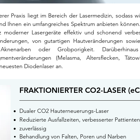
erer Praxis liegt im Bereich der Lasermedizin, sodass w
nd Ihnen ein umfangreiches Spektrum anbieten könne
tz moderner Lasergeräte effektiv und schonend verbe
nderungen, von gutartigen Hautveränderungen sowie
i Aknenarben oder Grobporigkeit. Darüberhina
mentveränderungen (Melasma, Altersflecken,
Tätow
rneuesten Diodenlaser an.
FRAKTIONIERTER CO2-LASER (eC
Dualer CO2 Hauterneuerungs-Laser
Re
duzierte Ausfallzeiten, verbesserter Pattiente
zuverlässig
Behandlung von Falten, Poren und Narben